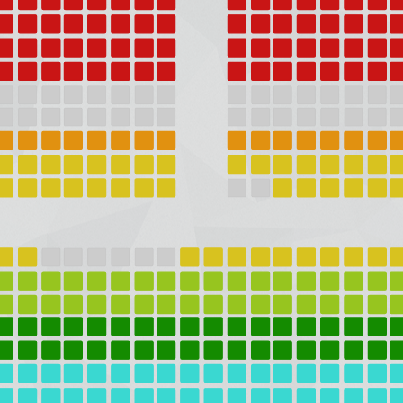
kassy.ru
Новости
О компании
Для организат
 д. 62, этаж 1
Положение о
сотрудничеств
Зрителям
Изменения в 
Билетные кас
Учреждения
Правила прод
билетов
Правила возв
Условия доста
билетов
Пользователь
соглашение
Политика обра
персональных