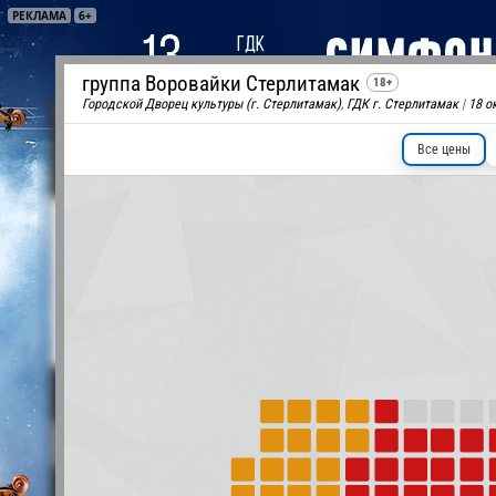
РЕКЛАМА
6+
группа Воровайки Стерлитамак
18+
Городской Дворец культуры (г. Стерлитамак)
,
ГДК г. Стерлитамак
|
18 о
РЕКЛАМА
РЕКЛАМА
12+
6+
Все цены
Новости
О компании
Для организаторов
Бил
Концерты и шоу
Спорт
Кино