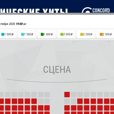
ктября 2026
19:00
вс
1 000
1 500
1 800
2 000
2 200
2 500
етные кассы
Учреждения
Правила продажи билетов
Прав
Театр
Детские
Цирк
Найти
Мобильная версия