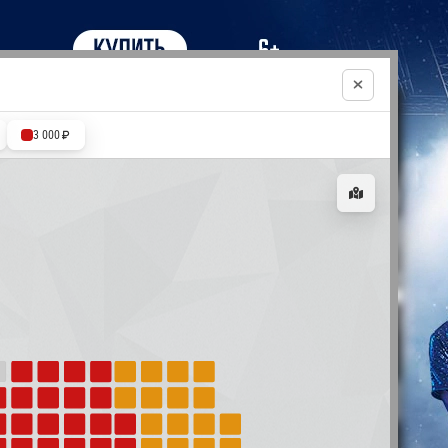
3 000
ила возврата
Город
Стерлитамак
8 800 500 7000
Изменения в афише
Авторизация
Регистрация