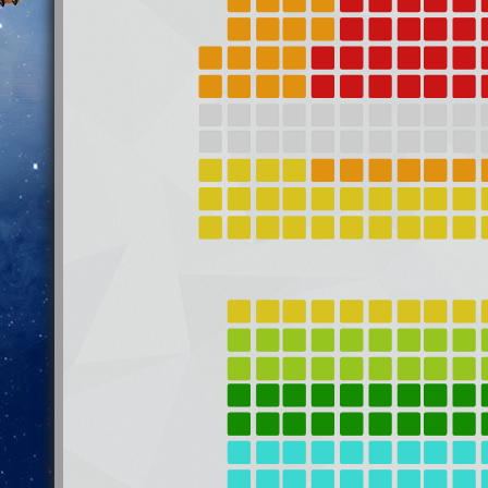
ООО "АртБилет"
450078, Республика Башкортостан, г. Уфа, ул. Айская,
Телефон: 8 800 500 7000
Бронирование билетов: 8 (347) 246-52-79
pay@kassy.ru
— возврат билетов
pr@kassy.ru
— по вопросам рекламы и PR
© ООО "АртБилет", 2026