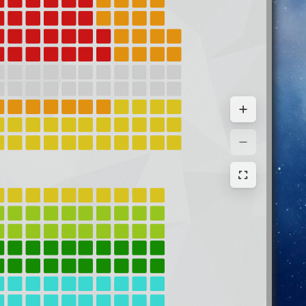
Афиша
Концерты и шоу
Спорт
Кино
оров
Театр
Детские
е
Цирк
Пушкинская карта
Оставить отзыв
афише
сы
ажи
рата
вки
ское
ботки
 данных