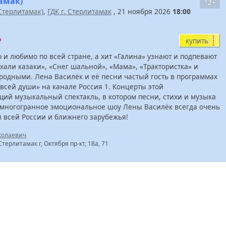
тамак)
12+
 Стерлитамак)
,
ГДК г. Стерлитамак
, 21 ноября 2026
18:00
купить
 и любимо по всей стране, а хит «Галина» узнают и подпевают
Ехали казаки», «Снег шальной», «Мама», «Трактористка» и
ародными. Лена Василёк и её песни частый гость в программах
 всей души» на канале Россия 1. Концерты этой
щий музыкальный спектакль, в котором песни, стихи и музыка
, многогранное эмоциональное шоу Лены Василёк всегда очень
 всей России и ближнего зарубежья!
колаевич
терлитамак г, Октября пр-кт, 18а, 71