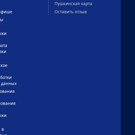
Пушкинская карта
Оставить отзыв
афише
сы
ажи
рата
вки
ское
ботки
 данных
зования
зования
ажи
 в