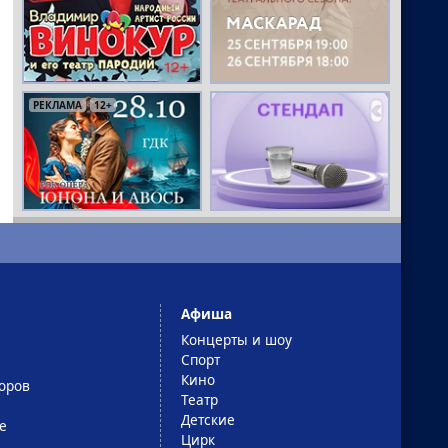
РЕКЛАМА
12+
Афиша
Концерты и шоу
Спорт
Кино
оров
Театр
Детские
е
Цирк