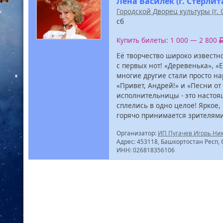
Лена Василек (г. Стерли
Городской Дворец культуры (г.
сб
Купить билеты: 1 000 — 2 800
Её творчество широко известно
с первых нот! «Деревенька», «
многие другие стали просто н
«Привет, Андрей!» и «Песни от
исполнительницы - это настоя
сплелись в одно целое! Яркое
горячо принимается зрителями
Организатор:
ИП Пугачев Игорь Ни
Адрес: 453118, Башкортостан Респ, С
ИНН: 026818356106