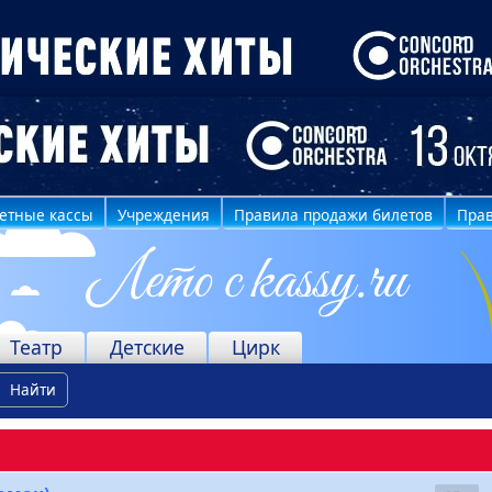
етные кассы
Учреждения
Правила продажи билетов
Прав
Театр
Детские
Цирк
Найти