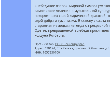
«Лебединое озеро»- мировой символ русског
самое яркое явление в музыкальной культу
покоряет всех своей лирической красотой, 
идей добра и гуманизма. В основу сюжета 
старинная немецкая легенда о прекрасной 
Одетте, превращенной в лебедя проклятьем
колдуна Ротбарта.
Организатор:
ООО "ВсеКонцерты"
Адрес: 420124, РТ, г.Казань, проспект Х.Ямашева д.
ИНН: 1657230700