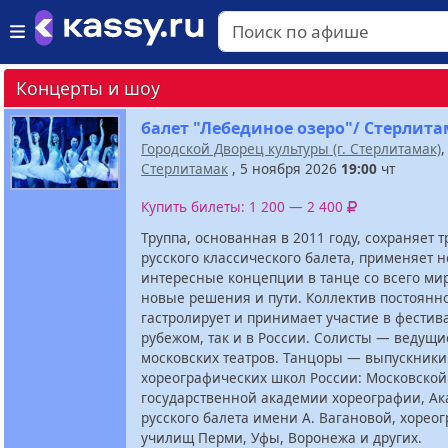
Концерты и шоу
балет "Лебединое озеро"/ Стерлит
Городской Дворец культуры (г. Стерлитамак)
Стерлитамак
, 5 ноября 2026
19:00
чт
Купить билеты: 1 200 — 2 400
Труппа, основанная в 2011 году, сохраняет 
русского классического балета, применяет 
интересные концепции в танце со всего мир
новые решения и пути. Коллектив постоянн
гастролирует и принимает участие в фестива
рубежом, так и в России. Солисты — ведущи
московских театров. Танцоры — выпускники
хореографических школ России: Московской
государственной академии хореографии, А
русского балета имени А. Вагановой, хорео
училищ Перми, Уфы, Воронежа и других.