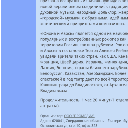
призвана возвратить изначальную идею авт
новой версии оперы соединились традиции
духовной музыки, народный фольклор, жан
«городской» музыки, с образными, идейным
эстетическими приоритетами композитора.
«Юнона и Авось» является одной из наибол
популярных и востребованных рок-опер как
территории России, так и за рубежом. Рок-
и Авось» в постановке Театра Алексея Рыбн
увидели зрители таких стран, как США, Кана
Франция, Швейцария, Израиль, Финляндия,
Латвия, Эстония, страны ближнего зарубежь
Белоруссия, Казахстан, Азербайджан. Более
спектаклей в год театр дает по всей террито
Калининграда до Владивостока, от Архангел
Владикавказа.
Продолжительность: 1 час 20 минут (1 отдел
антракта).
Организатор:
ООО "ПРОМЕДИА"
Адрес: 620041, Свердловская область, г Екатеринбур
Основинская ул, стр. 10, офис 323