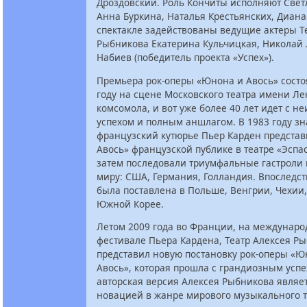
Дроздовский. Роль Кончиты исполняют Свет
Анна Буркина, Наталья Крестьянских, Диана
спектакле задействованы ведущие актеры Т
Рыбникова Екатерина Кульчицкая, Николай 
Набиев (победитель проекта «Успех»).
Премьера рок-оперы «Юнона и Авось» состо
году на сцене Московского театра имени Л
комсомола, и вот уже более 40 лет идет с 
успехом и полным аншлагом. В 1983 году з
французский кутюрье Пьер Карден предста
Авось» французской публике в театре «Эспа
затем последовали триумфальные гастроли 
миру: США, Германия, Голландия. Впоследс
была поставлена в Польше, Венгрии, Чехии
Южной Корее.
Летом 2009 года во Франции, на междунар
фестивале Пьера Кардена, Театр Алексея Р
представил новую постановку рок-оперы «Ю
Авось», которая прошла с грандиозным усп
авторская версия Алексея Рыбникова являе
новацией в жанре мирового музыкального т