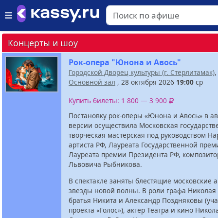
Концерты и шоу
Рок-опера "Юнона и Авось"
Городской Дворец культуры (г. Стерлитамак)
,
Основной зал
, 28 октября 2026
19:00
ср
Купить билеты: 1 800 — 3 900
Постановку рок-оперы «Юнона и Авось» в а
версии осуществила Московская государств
творческая мастерская под руководством На
артиста РФ, Лауреата Государственной прем
Лауреата премии Президента РФ, композито
Львовича Рыбникова.
В спектакле заняты блестящие московские а
звезды новой волны. В роли графа Николая
братья Никита и Александр Поздняковы (уч
проекта «Голос»), актер Театра и кино Никол