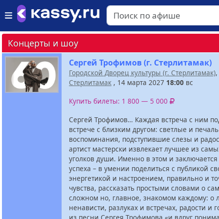
Концерты и шоу
Сергей Трофимов (г. Стерлитамак)
Городской Дворец культуры (г. Стерлитамак)
Стерлитамак
, 14 марта 2027
18:00
вс
Купить билеты: 1 800 — 5 000
Сергей Трофимов… Каждая встреча с ним п
встрече с близким другом: светлые и печал
воспоминания, подступившие слезы и радос
артист мастерски извлекает лучшее из сам
уголков души. Именно в этом и заключается 
успеха – в умении поделиться с публикой с
энергетикой и настроением, правильно и то
чувства, рассказать простыми словами о са
сложном но, главное, знакомом каждому: о 
ненависти, разлуках и встречах, радости и г
из песни Сергея Трофимова «и вдруг поним