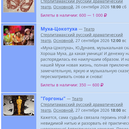
Стерлитамакский русский драматический
театр
,
Основной
, 26 сентября 2026
18:00
сб
Билеты в наличии: 600 — 1 000
Муха-Цокотуха
—
Театр
Стерлитамакский русский драматический
театр
,
Основной
, 27 сентября 2026
12:00
вс
«Муха-Цокотуха», Ю.Дунаев, музыкальная ска
Хороша Муха, да какая умница! И денежку 
распорядилась ею наилучшим образом. И на
нашей Мухи новая жизнь, полная приключе
замечательную, яркую и музыкальную сказк
пересматривать снова и снова!
Билеты в наличии: 350 — 600
"Горгоны"
—
Театр
Стерлитамакский русский драматический
театр
,
Основной
, 27 сентября 2026
18:00
вс
Кажется, сама судьба связала героинь этой
невидимой нитью и разорвать её практичес
невозможно! Артистическая комедия. Прод