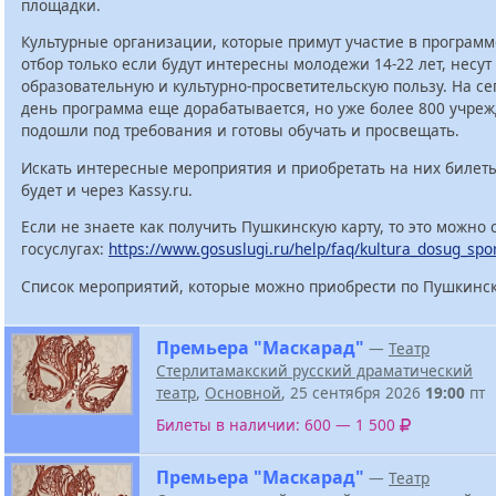
площадки.
Культурные организации, которые примут участие в программ
отбор только если будут интересны молодежи 14-22 лет, несут
образовательную и культурно-просветительскую пользу. На с
день программа еще дорабатывается, но уже более 800 учре
подошли под требования и готовы обучать и просвещать.
Искать интересные мероприятия и приобретать на них билет
будет и через Kassy.ru.
Если не знаете как получить Пушкинскую карту, то это можно 
госуслугах:
https://www.gosuslugi.ru/help/faq/kultura_dosug_spo
Список мероприятий, которые можно приобрести по Пушкинск
Премьера "Маскарад"
—
Театр
Стерлитамакский русский драматический
театр
,
Основной
, 25 сентября 2026
19:00
пт
Билеты в наличии: 600 — 1 500
Премьера "Маскарад"
—
Театр