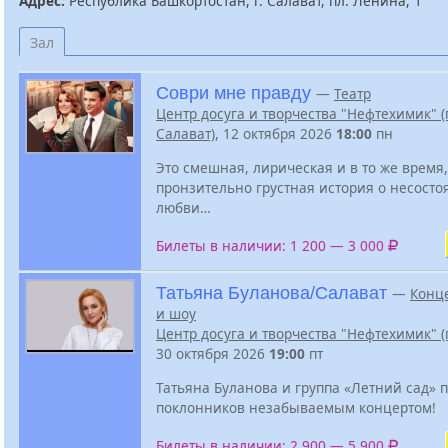
Адрес:
Республика Башкортостан, г. Салават, пл. Ленина, 1
Зал
Соври мне правду
—
Театр
Центр досуга и творчества "Нефтехимик" (г
Салават)
, 12 октября 2026
18:00
пн
Это смешная, лирическая и в то же время,
пронзительно грустная история о несост
любви…
Билеты в наличии: 1 200 — 3 000
Татьяна Буланова/Салават
—
Конц
и шоу
Центр досуга и творчества "Нефтехимик" (г
30 октября 2026
19:00
пт
Татьяна Буланова и группа «Летний сад» 
поклонников незабываемым концертом!
Билеты в наличии: 2 900 — 5 900