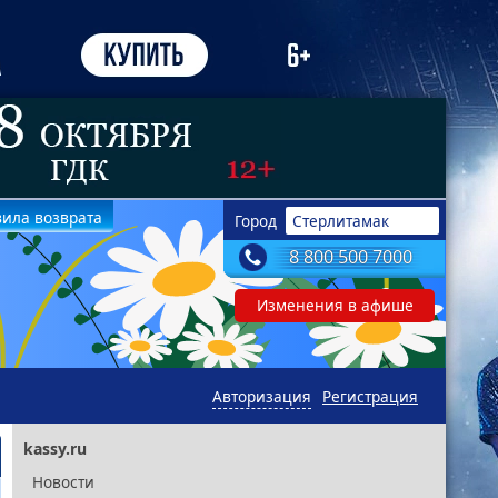
ила возврата
Город
Стерлитамак
8 800 500 7000
Изменения в афише
Авторизация
Регистрация
kassy.ru
Новости