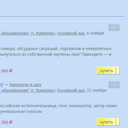
18+
 объединение" (г. Кумертау)
,
Основной зал
, 6 ноября
о юмора, абсурдных ситуаций, сюрпризов и невероятных
выпутаться из собственной паутины лжи? Приходите — и
купить
4 000
ау
—
Концерты и шоу
12+
 объединение" (г. Кумертау)
,
Основной зал
, 22 ноября
оссийская исполнительница, поэт, композитор, автор своих
я уникальным голосом
купить
2 300