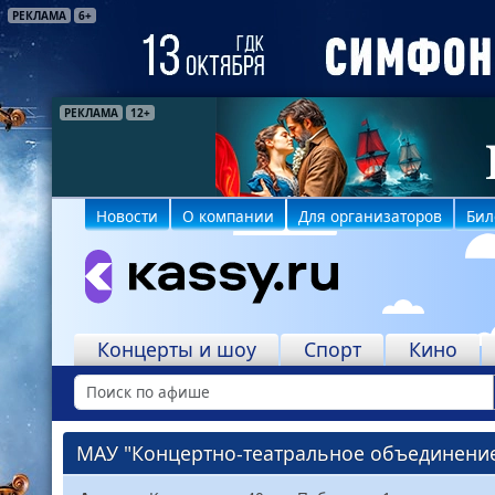
РЕКЛАМА
6+
РЕКЛАМА
РЕКЛАМА
12+
6+
Новости
О компании
Для организаторов
Бил
Концерты и шоу
Спорт
Кино
МАУ "Концертно-театральное объединение"