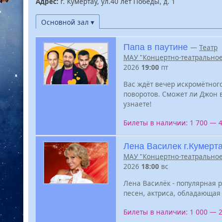
Адрес:
г. Кумертау, ул.40 лет Победы, д. 1
Основной зал ▾
Папа в паутине
—
Театр
МАУ "Концертно-театральное
2026
19:00
пт
Вас ждёт вечер искромётног
поворотов. Сможет ли Джон 
узнаете!
Билеты в наличии: 1 700 — 
Лена Василек г.Кумерт
МАУ "Концертно-театральное
2026
18:00
вс
Лена Василёк - популярная р
песен, актриса, обладающа
Билеты в наличии: 1 000 — 