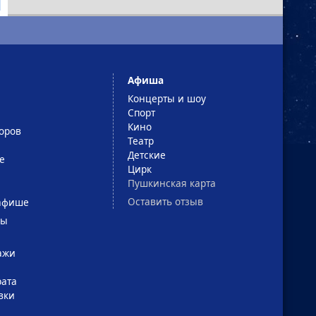
Афиша
Концерты и шоу
Спорт
Кино
оров
Театр
Детские
е
Цирк
Пушкинская карта
Оставить отзыв
афише
сы
ажи
рата
вки